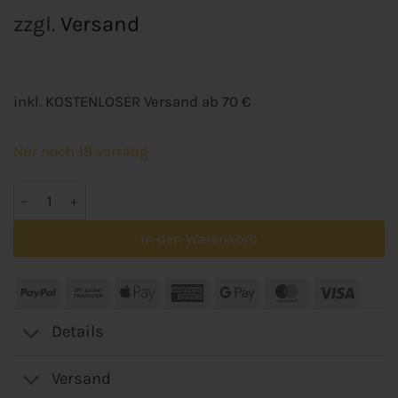
zzgl.
Versand
inkl. KOSTENLOSER Versand ab 70 €
Nur noch 18 vorrätig
Besteckkasten - Grau / Weiß Menge
In den Warenkorb
PayPal
Bank
Apple
American
Google
MasterCard
Visa
Transfer
Pay
Express
Pay
Details
Versand