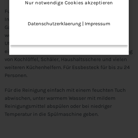
Nur notwendige Cookies akzeptieren
Funktional und vielseitig
In 6 Fächern bietet der Kasten Platz für Messer,
Datenschutzerklaerung
|
Impressum
Gabeln, Esslöffel, Teelöffel und Kuchengabeln, sowie
weitere sonst lose in der Schublade herumfliegende
Utensilien. Die Schubladen-Unterteilung ist flexibel
einsetzbar und eignet sich auch für die Aufbewahrung
von Kochlöffel, Schäler, Haushaltsschere und vielen
weiteren Küchenhelfern. Für Essbesteck für bis zu 24
Personen.
Für die Reinigung einfach mit einem feuchten Tuch
abwischen, unter warmem Wasser mit mildem
Reinigungsmittel abspülen oder bei niedriger
Temperatur in die Spülmaschine geben.