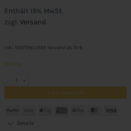
Enthält 19% MwSt.
zzgl.
Versand
inkl. KOSTENLOSER Versand ab 70 €
Vorrätig
Dauerbackfolie für Thermomix Varoma & Backofen - 3er Set 
In den Warenkorb
PayPal
Bank
Apple
American
Google
MasterCard
Visa
Transfer
Pay
Express
Pay
Details