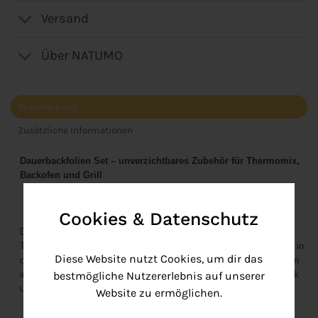
Versand
Über NATUMO
Beschreibung
Zusätzliche Informationen
Dauerbackfolien Set – unverzichtbares Zubehör für Thermomix,
Backofen und Grill
Cookies & Datenschutz
Das mix-slider Backfolien-Set ist die ideale Ergänzung für deinen
Thermomix Varoma. Perfekt zugeschnittene Folien passen optimal in
Diese Website nutzt Cookies, um dir das
den Einlegeboden und verhindern das lästige Tropfen von Garsäften
in den unteren Bereich des Varoma. Für unverfälschten Geschmack
bestmögliche Nutzererlebnis auf unserer
und eine bessere Optik deiner Speisen.
Website zu ermöglichen.