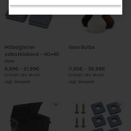
wishlist
wishlist
Möbelgleiter
Vase Bulba
selbstklebend – 40×40
mm
Preisspanne:
Preisspann
9,99
€
–
21,99
€
11,90
€
–
36,99
€
9,99€
11,90€
Enthält 19% MwSt.
Enthält 19% MwSt.
bis
bis
zzgl.
Versand
zzgl.
Versand
21,99€
36,99€
Add to
Add to
wishlist
wishlist