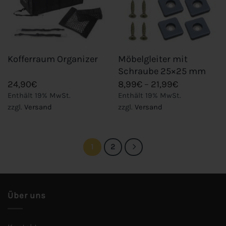
Möbelgleiter mit
Kofferraum Organizer
Schraube 25×25 mm
Preisspann
24,90
€
8,99
€
–
21,99
€
8,99€
Enthält 19% MwSt.
Enthält 19% MwSt.
bis
zzgl.
Versand
zzgl.
Versand
21,99€
1
2
Über uns