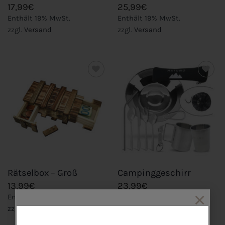
17,99
€
25,99
€
Enthält 19% MwSt.
Enthält 19% MwSt.
zzgl.
Versand
zzgl.
Versand
Add to
Add to
wishlist
wishlist
Rätselbox – Groß
Campinggeschirr
13,99
€
23,99
€
×
Enthält 19% MwSt.
Enthält 19% MwSt.
zzgl.
Versand
zzgl.
Versand