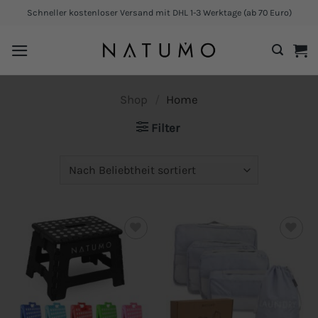
Zum
Schneller kostenloser Versand mit DHL 1-3 Werktage (ab 70 Euro)
Inhalt
springen
Shop
/
Home
Filter
Add to
Add to
wishlist
wishlist