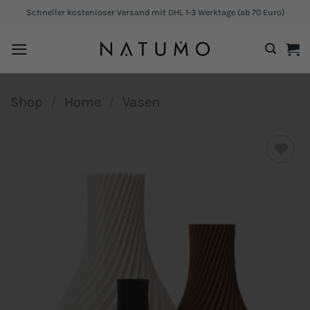
Zum
Schneller kostenloser Versand mit DHL 1-3 Werktage (ab 70 Euro)
Inhalt
springen
Shop
/
Home
/
Vasen
Add to
wishlist