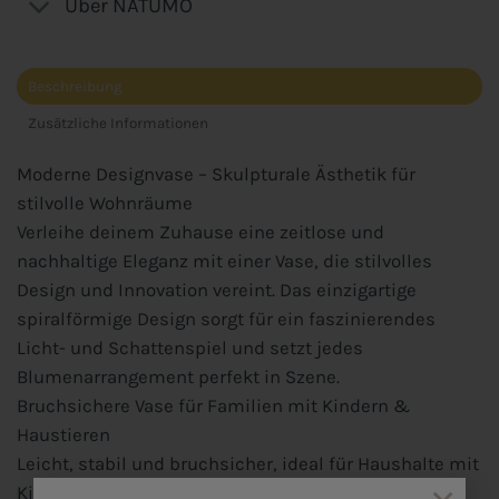
Über NATUMO
Beschreibung
Zusätzliche Informationen
Moderne Designvase – Skulpturale Ästhetik für
stilvolle Wohnräume
Verleihe deinem Zuhause eine zeitlose und
nachhaltige Eleganz mit einer Vase, die stilvolles
Design und Innovation vereint. Das einzigartige
spiralförmige Design sorgt für ein faszinierendes
Licht- und Schattenspiel und setzt jedes
Blumenarrangement perfekt in Szene.
Bruchsichere Vase für Familien mit Kindern &
Haustieren
Leicht, stabil und bruchsicher, ideal für Haushalte mit
Kindern oder Haustieren. Ob mit frischen