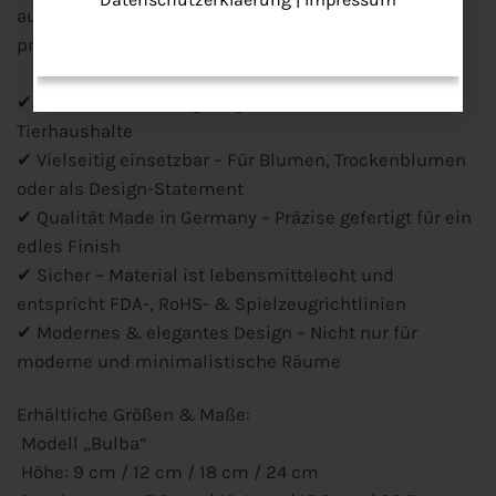
aus nachwachsenden Rohstoffen, CO₂-neutral
produziert mit 100 % erneuerbarer Energie.
✔ Bruchsicher & langlebig – Perfekt für Familien- &
Tierhaushalte
✔ Vielseitig einsetzbar – Für Blumen, Trockenblumen
oder als Design-Statement
✔ Qualität Made in Germany – Präzise gefertigt für ein
edles Finish
✔ Sicher – Material ist lebensmittelecht und
entspricht FDA-, RoHS- & Spielzeugrichtlinien
✔ Modernes & elegantes Design – Nicht nur für
moderne und minimalistische Räume
Erhältliche Größen & Maße:
Modell „Bulba“
Höhe: 9 cm / 12 cm / 18 cm / 24 cm