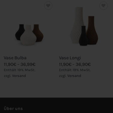
Add to
Add to
wishlist
wishlist
Vase Bulba
Vase Longi
Preisspanne:
Preisspann
11,90
€
–
36,99
€
11,90
€
–
36,90
€
11,90€
11,90€
Enthält 19% MwSt.
Enthält 19% MwSt.
bis
bis
zzgl.
Versand
zzgl.
Versand
36,99€
36,90€
Über uns