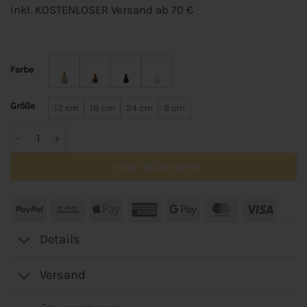
inkl. KOSTENLOSER Versand ab 70 €
Farbe
Größe
12 cm
18 cm
24 cm
9 cm
Vase Pirum Menge
In den Warenkorb
PayPal
Bank
Apple
American
Google
MasterCard
Visa
Transfer
Pay
Express
Pay
Details
Versand