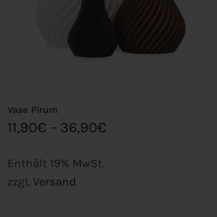
Vase Pirum
Preisspanne:
11,90
€
–
36,90
€
11,90€
bis
Enthält 19% MwSt.
36,90€
zzgl.
Versand