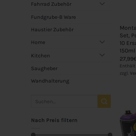
Fahrrad Zubehör
+
Fundgrube-B Ware
Monta
Haustier Zubehör
Set, P
Home
10 Er
150ml
Kitchen
27,99
Enthält
Saugheber
zzgl.
Ve
Wandhalterung
Nach Preis filtern