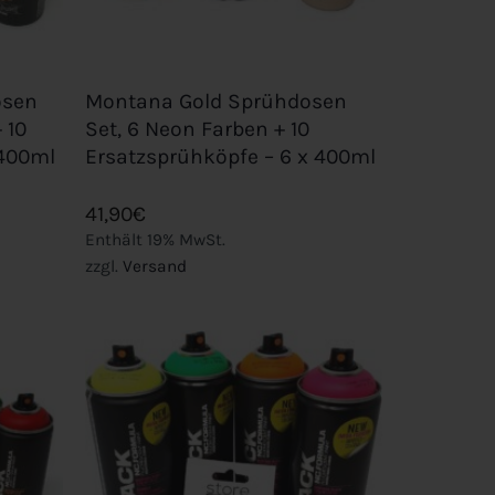
+
osen
Montana Gold Sprühdosen
 10
Set, 6 Neon Farben + 10
 400ml
Ersatzsprühköpfe – 6 x 400ml
41,90
€
Enthält 19% MwSt.
zzgl.
Versand
Add to
Add to
wishlist
wishlist