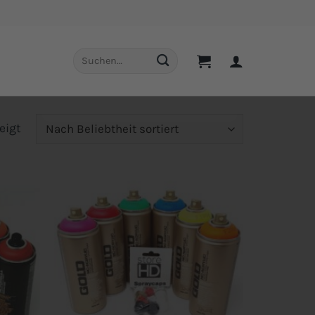
Suchen
nach:
Nach
eigt
Beliebtheit
sortiert
Add to
Add to
wishlist
wishlist