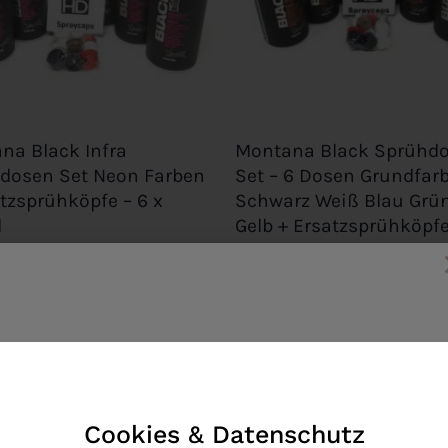
+
na Black Infra
Montana Black Sprühd
dosen Set Neon Farben
Set – 6 Dosen Grundfar
atzsprühköpfe – 6 x
Schwarz Weiß Blau Grü
l
Gelb + Ersatzsprühköpfe
400ml Spraydosen Can
Spray Graffiti
€
36,90
€
 19% MwSt.
Enthält 19% MwSt.
rsand
zzgl.
Versand
Get 10% discount
Join our mailinglist and get your free coupon code.
Cookies & Datenschutz