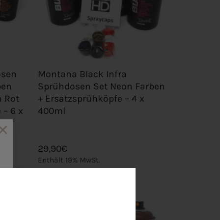
+
osen
Montana Black Infra
ben
Sprühdosen Set Neon Farben
n Rot
+ Ersatzsprühköpfe – 4 x
 – 6 x
400ml
s
×
29,90
€
Enthält 19% MwSt.
zzgl.
Versand