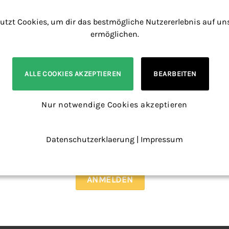
Add to
wishlist
utzt Cookies, um dir das bestmögliche Nutzererlebnis auf un
ermöglichen.
Name
ALLE COOKIES AKZEPTIEREN
BEARBEITEN
Nur notwendige Cookies akzeptieren
+
E-Mail Adresse
na Black Sprühdosen
Montana Black Sprühd
Datenschutzerklaerung
|
Impressum
tes 12er Set +
Basic Set, 6 Basis-Farbe
sprühköpfe – Graffiti
Sprühköpfe
 Art 12 x 400 ml
€
36,90
€
 19% MwSt.
Enthält 19% MwSt.
rsand
zzgl.
Versand