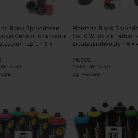
+
na Black Sprühdosen
Montana Black Sprühd
ocket Cans in 6 Farben +
Set, 6 Wildstyle Farben +
satzsprühköpfe – 6 x
Ersatzsprühköpfe – 6 x
€
36,90
€
 19% MwSt.
Enthält 19% MwSt.
rsand
zzgl.
Versand
Add to
wishlist