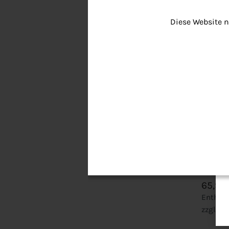
Diese Website n
+
Monta
belieb
Ersatz
Street
65,90
Enthält
zzgl.
Ve