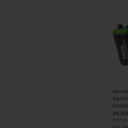
+
Monta
Sprüh
Ersat
38,95
Enthält
zzgl.
Ve