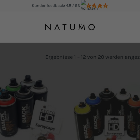
Kundenfeedback: 4.8 / 93
Ergebnisse 1 – 12 von 20 werden angez
Add to
wishlist