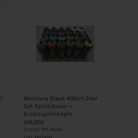
Add to
Add to
wishlist
wishlist
+
Montana Black 400ml 24er
l
Set Sprühdosen +
Ersatzsprühköpfe
129,00
€
Enthält 19% MwSt.
zzgl.
Versand