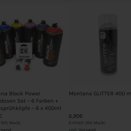
Add to
wishlist
+
na Black Power
Montana GLITTER 400 m
dosen Set – 6 Farben +
zsprühköpfe – 6 x 400ml
€
6,90
€
 19% MwSt.
Enthält 19% MwSt.
rsand
zzgl.
Versand