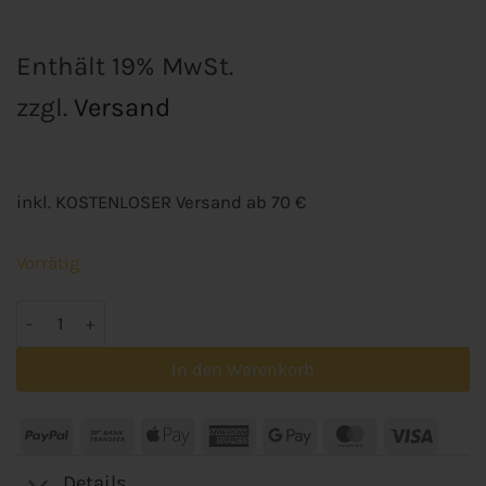
Enthält 19% MwSt.
zzgl.
Versand
inkl. KOSTENLOSER Versand ab 70 €
Vorrätig
Montana Black Sprühdosen Set – 6 Dosen Grundfarben Schwarz 
In den Warenkorb
PayPal
Bank
Apple
American
Google
MasterCard
Visa
Transfer
Pay
Express
Pay
Details