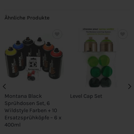
Ähnliche Produkte
Add to
Add to
wishlist
wishlist
Montana Black
Level Cap Set
Sprühdosen Set, 6
Wildstyle Farben + 10
Ersatzsprühköpfe – 6 x
400ml