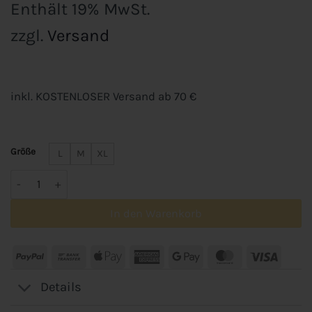
Enthält 19% MwSt.
zzgl.
Versand
inkl. KOSTENLOSER Versand ab 70 €
Größe
L
M
XL
VELOElements Fahrradhandschuhe Menge
In den Warenkorb
PayPal
Bank
Apple
American
Google
MasterCard
Visa
Transfer
Pay
Express
Pay
Details