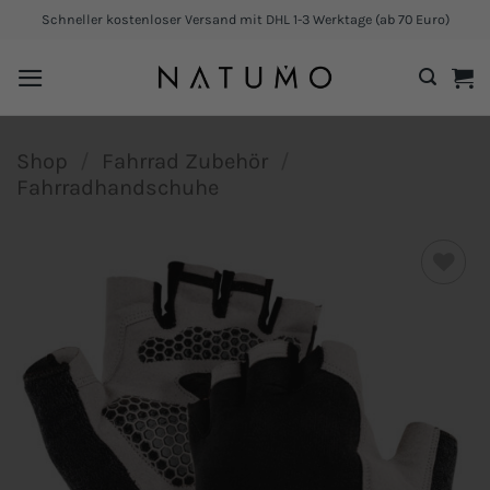
Zum
Schneller kostenloser Versand mit DHL 1-3 Werktage (ab 70 Euro)
Inhalt
springen
Shop
/
Fahrrad Zubehör
/
Fahrradhandschuhe
Add to
wishlist