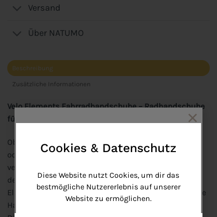
Versand
Über NATUMO
Beschreibung
Zusätzliche Informationen
Velo Elements Fahrradhandschuhe – Radhandschuhe
×
für Profi-Rennradfahrer und Hobby-Mountainbiker
Ob bei steilen Offroad-Touren mit dem Mountainbike
Cookies & Datenschutz
Get 10% discount
oder langen Fahrradausflügen: Irgendwann
Join our mailinglist and get your free coupon code.
verkrampfen die Hände und unschöne Druckstellen
Diese Website nutzt Cookies, um dir das
der Lenkerpolsterung sind sichtbar. Mit den Velo
bestmögliche Nutzererlebnis auf unserer
Elements Fahrradhandschuhen bekommst du leichte
Website zu ermöglichen.
Halbfingerhandschuhe, die deinen Komfort erhöhen.