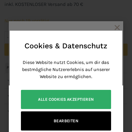
inkl. KOSTENLOSER Versand ab 70 €
Nur noch 19 vorrätig
×
Tampermatte B-Ware Menge
Cookies & Datenschutz
In den Warenkorb
Get 10% discount
Join our mailinglist and get your free coupon code.
Diese Website nutzt Cookies, um dir das
PayPal
Bank
Apple
American
Google
MasterCard
Visa
bestmögliche Nutzererlebnis auf unserer
Transfer
Pay
Express
Pay
Website zu ermöglichen.
Details
Versand
ALLE COOKIES AKZEPTIEREN
Name
Über NATUMO
BEARBEITEN