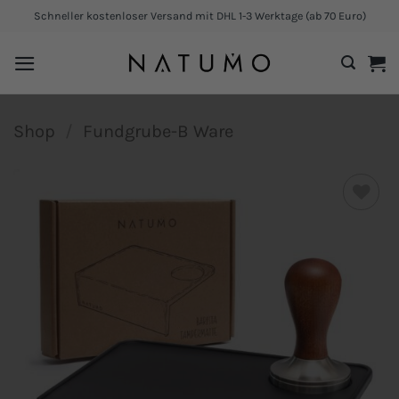
Zum
Schneller kostenloser Versand mit DHL 1-3 Werktage (ab 70 Euro)
Inhalt
springen
Shop
/
Fundgrube-B Ware
Add to
wishlist