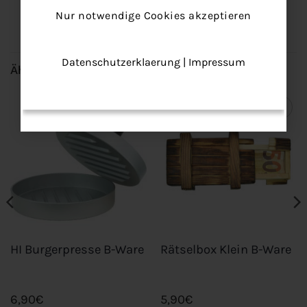
E-Mail Adresse
Nur notwendige Cookies akzeptieren
Datenschutzerklaerung
|
Impressum
Ähnliche Produkte
Add to
Add to
wishlist
wishlist
HI Burgerpresse B-Ware
Rätselbox Klein B-Ware
6,90
€
5,90
€