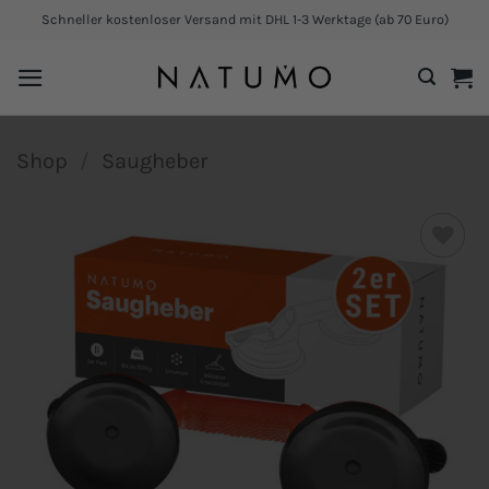
Zum
Schneller kostenloser Versand mit DHL 1-3 Werktage (ab 70 Euro)
Inhalt
springen
Shop
/
Saugheber
Add to
wishlist