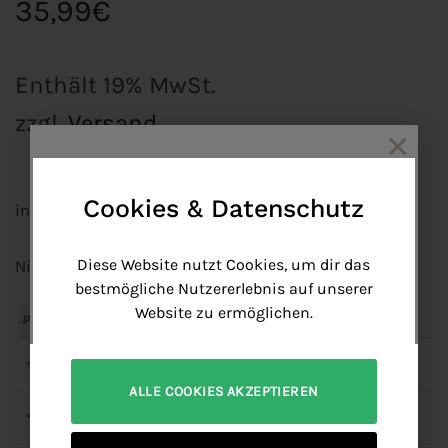
35,99
€
Enthält 19% MwSt.
zzgl.
Versand
×
Cookies & Datenschutz
inkl. KOSTENLOSER Versand ab 70 €
Get 10% discount
Join our mailinglist and get your free coupon code.
Diese Website nutzt Cookies, um dir das
Nicht vorrätig
bestmögliche Nutzererlebnis auf unserer
Website zu ermöglichen.
PayPal
Bank
Apple
American
Google
MasterCard
Visa
Transfer
Pay
Express
Pay
Details
ALLE COOKIES AKZEPTIEREN
Name
Versand