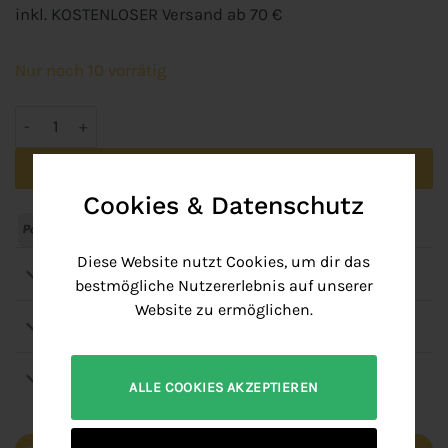
inkl. KOSTENLOSER Versand ab 70 €
Nur noch 10 vorrätig
HI Burgerpresse B-Ware Menge
In den Warenkorb
Cookies & Datenschutz
PayPal
Bank
Apple
American
Google
MasterCard
Visa
Transfer
Pay
Express
Pay
Diese Website nutzt Cookies, um dir das
Details
bestmögliche Nutzererlebnis auf unserer
Website zu ermöglichen.
Versand
Über NATUMO
ALLE COOKIES AKZEPTIEREN