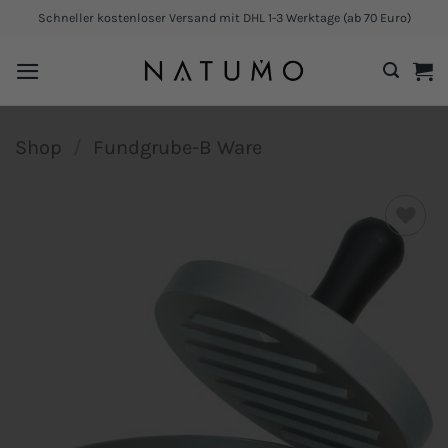
Zum
Schneller kostenloser Versand mit DHL 1-3 Werktage (ab 70 Euro)
Inhalt
springen
Shop
/
Fundgrube-B Ware
Add to
wishlist