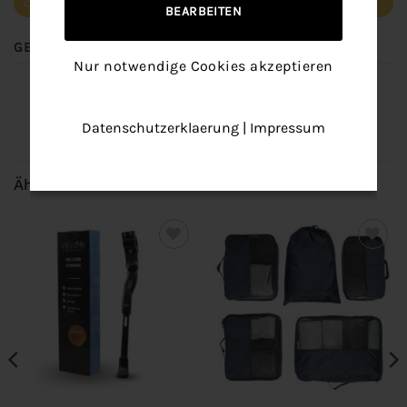
Zusätzliche Informationen
BEARBEITEN
GEWICHT
0,3 kg
Nur notwendige Cookies akzeptieren
Datenschutzerklaerung
|
Impressum
Ähnliche Produkte
Add to
Add to
wishlist
wishlist