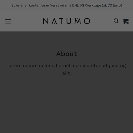
Zum
Schneller kostenloser Versand mit DHL 1-3 Werktage (ab 70 Euro)
Inhalt
springen
About
Lorem ipsum dolor sit amet, consectetur adipiscing
elit.