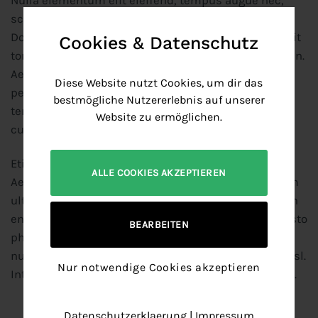
Nulla elementum elit eleifend, tempus augue nec,
scelerisque purus. In consectetur vehicula finibus.
Donec tempus, ligula sit amet volutpat maximus, elit
Cookies & Datenschutz
tortor posuere est, eu sollicitudin ante nunc at sapien.
Aenean auctor sapien nunc, sed fermentum nisl
Diese Website nutzt Cookies, um dir das
pellentesque sed. Ut a libero sed purus pharetra
bestmögliche Nutzererlebnis auf unserer
tempor a sit amet leo. Morbi id lobortis elit. Quisque
Website zu ermöglichen.
cursus eros diam, ut pharetra nisi sodales at.
Etiam id convallis ante, sit amet vestibulum orci.
ALLE COOKIES AKZEPTIEREN
Aenean vel gravida lorem, sed pharetra eros. Aliquam
ultrices ipsum sed porttitor condimentum. Mauris in
enim lacus. Donec tempus ipsum sapien. Cras in justo
BEARBEITEN
pharetra, varius justo vel, scelerisque nisl. Sed urna
nunc, sodales sed quam quis, iaculis elementum nisl.
Nur notwendige Cookies akzeptieren
Integer eleifend pellentesque risus vel pellentesque.
Datenschutzerklaerung
|
Impressum