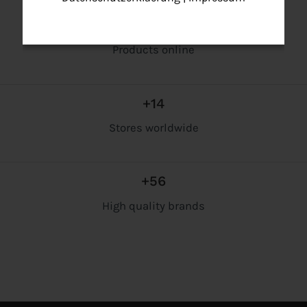
+325
Products online
+14
Stores worldwide
+56
High quality brands